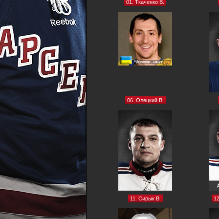
01. Ткаченко В.
06. Олецкий В.
11. Сирык В.
12