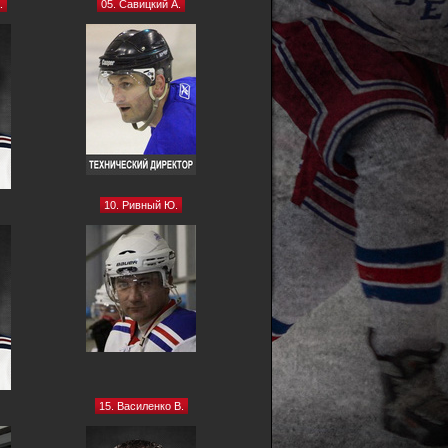
.
05. Савицкий А.
10. Ривный Ю.
15. Василенко В.