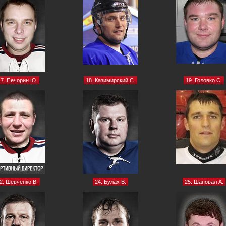
17. Печорин Ю.
18. Казимирский С.
19. Головко С.
2. Шевченко В.
24. Булах В.
25. Шаповал А.