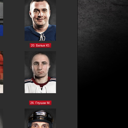
20. Билык Ю.
26. Глушак М.