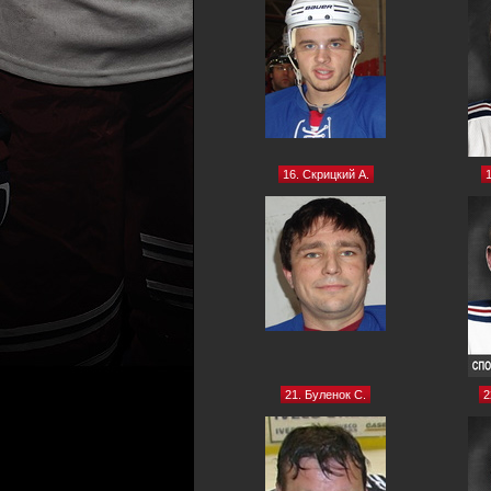
16. Скрицкий А.
21. Буленок С.
2