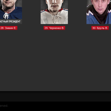
28. Зимин Е.
29. Черненко В.
30. Бруль В.
erved.