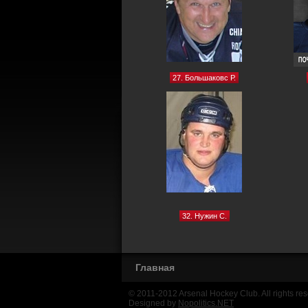
27. Большаковс Р.
32. Нужин С.
Главная
© 2011-2012 Arsenal Hockey Club. All rights res
Designed by
Nopolitics.NET