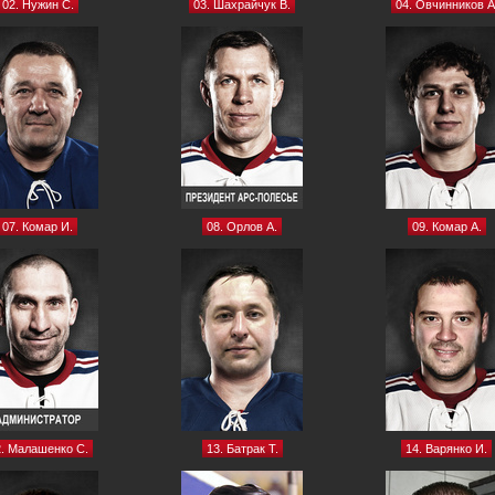
02. Нужин С.
03. Шахрайчук В.
04. Овчинников А
07. Комар И.
08. Орлов А.
09. Комар А.
. Малашенко С.
13. Батрак Т.
14. Варянко И.