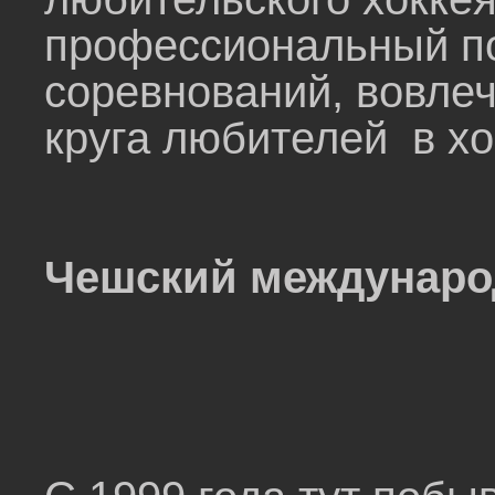
профессиональный по
соревнований, вовле
круга любителей в х
Чешский междунаро